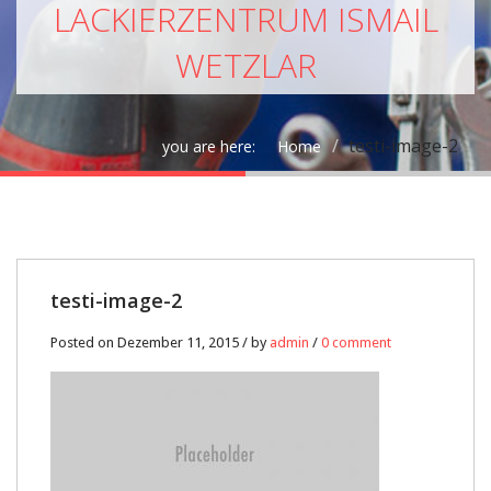
LACKIERZENTRUM ISMAIL
WETZLAR
testi-image-2
you are here:
Home
11
testi-image-2
DEZ.
Posted on Dezember 11, 2015 / by
admin
/
0 comment
0