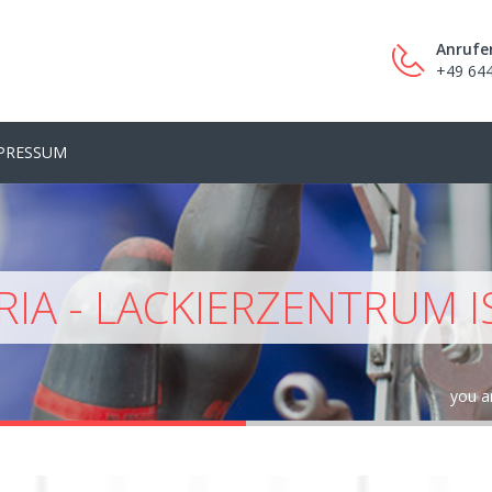
Anrufe
+49 64
PRESSUM
IA - LACKIERZENTRUM 
you a