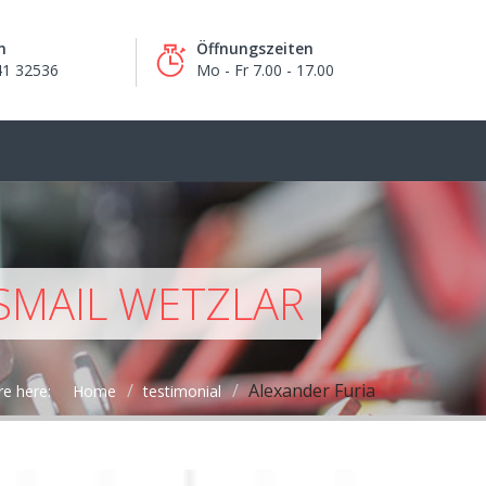
n
Öffnungszeiten
41 32536
Mo - Fr 7.00 - 17.00
ISMAIL WETZLAR
Alexander Furia
re here:
Home
testimonial