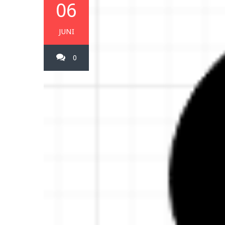
06
JUNI
0