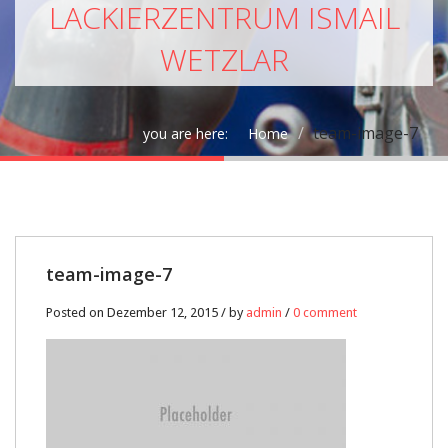
LACKIERZENTRUM ISMAIL
WETZLAR
team-image-7
you are here:
Home
12
team-image-7
DEZ.
Posted on Dezember 12, 2015 / by
admin
/
0 comment
0